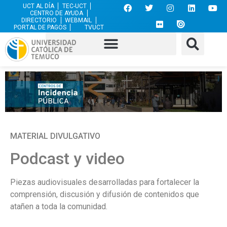
UCT AL DÍA
TEC-UCT
CENTRO DE AYUDA
DIRECTORIO
WEBMAIL
PORTAL DE PAGOS
TVUCT
MATERIAL DIVULGATIVO
Podcast y video
Piezas audiovisuales desarrolladas para fortalecer la
comprensión, discusión y difusión de contenidos que
atañen a toda la comunidad.